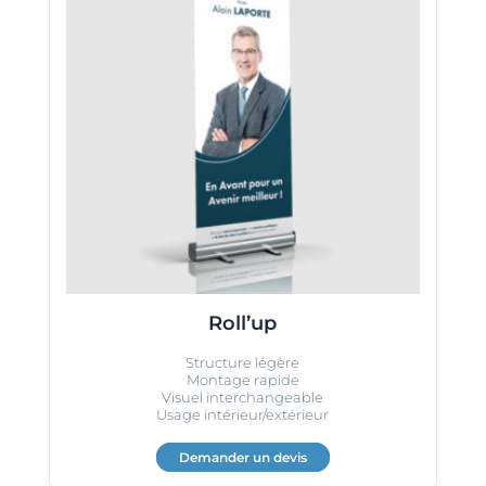
Roll’up
Structure légère
Montage rapide
Visuel interchangeable
Usage intérieur/extérieur
Demander un devis