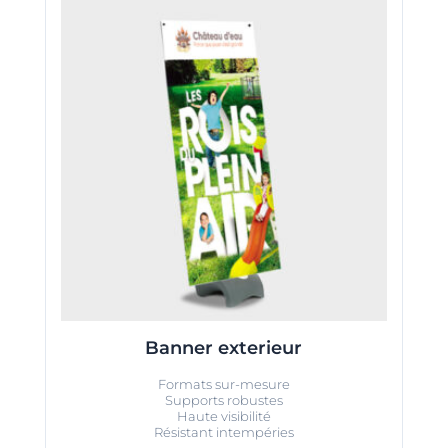
Banner exterieur
Formats sur-mesure
Supports robustes
Haute visibilité
Résistant intempéries