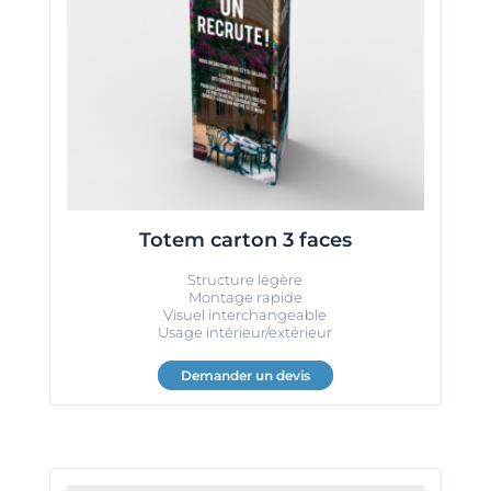
Totem carton 3 faces
Structure légère
Montage rapide
Visuel interchangeable
Usage intérieur/extérieur
Demander un devis