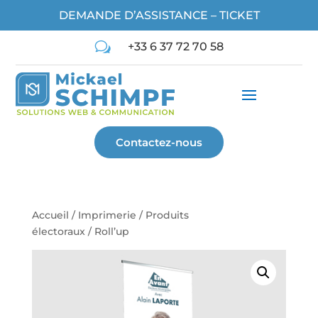
DEMANDE D’ASSISTANCE – TICKET
w
+33 6 37 72 70 58
Contactez-nous
Accueil
/
Imprimerie
/
Produits
électoraux
/ Roll’up