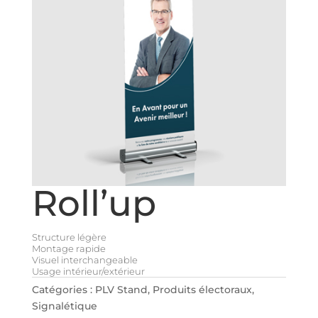
Roll’up
Structure légère
Montage rapide
Visuel interchangeable
Usage intérieur/extérieur
Catégories :
PLV Stand
,
Produits électoraux
,
Signalétique