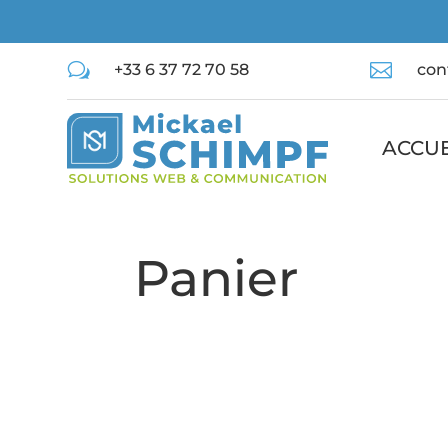
w

+33 6 37 72 70 58
con
ACCUE
Panier