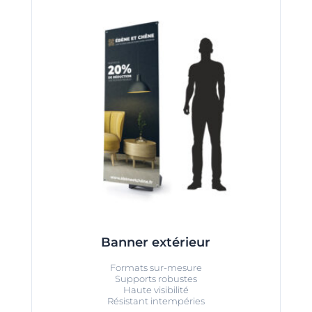
Banner extérieur
Formats sur-mesure
Supports robustes
Haute visibilité
Résistant intempéries