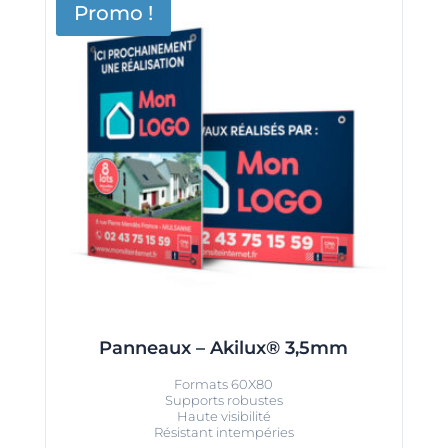
Promo !
Panneaux – Akilux® 3,5mm
Formats 60X80
Supports robustes
Haute visibilité
Résistant intempéries