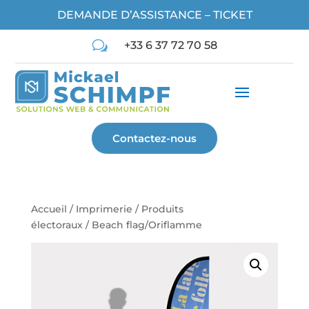
DEMANDE D’ASSISTANCE – TICKET
w
+33 6 37 72 70 58
Contactez-nous
Accueil
/
Imprimerie
/
Produits
électoraux
/ Beach flag/Oriflamme